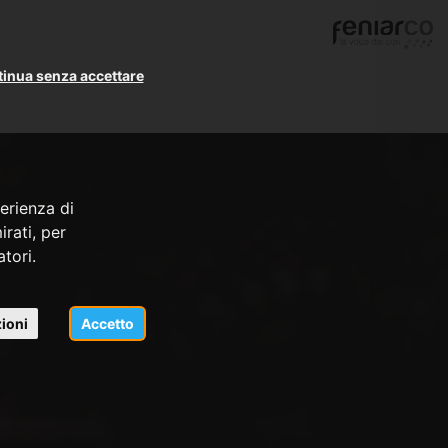
inua senza accettare
erienza di
rati, per
atori.
ioni
Accetto