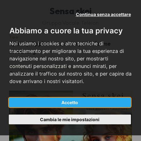
Sensa skei
Continua senza accettare
Gruppo Vocale Teleion
Abbiamo a cuore la tua privacy
Tipo
Spotify, Apple Music, Altre piattaforme
Noi usiamo i cookies e altre tecniche di
tracciamento per migliorare la tua esperienza di
streaming
navigazione nel nostro sito, per mostrarti
contenuti personalizzati e annunci mirati, per
Editore
Anno di pubblicazione
Sonitus
2025
analizzare il traffico sul nostro sito, e per capire da
dove arrivano i nostri visitatori.
Accetto
Cambia le mie impostazioni