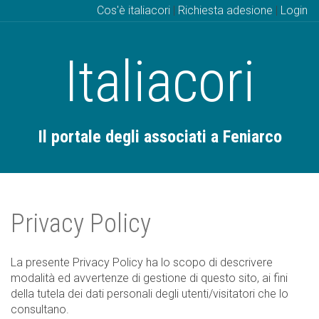
Cos'è italiacori
|
Richiesta adesione
|
Login
Italiacori
Il portale degli associati a Feniarco
Privacy Policy
La presente Privacy Policy ha lo scopo di descrivere
modalità ed avvertenze di gestione di questo sito, ai fini
della tutela dei dati personali degli utenti/visitatori che lo
consultano.