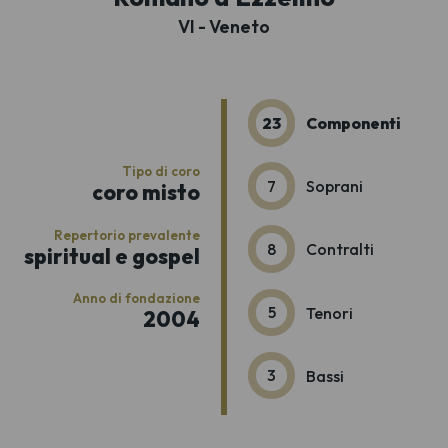
VI - Veneto
23
Componenti
Tipo di coro
7
Soprani
coro misto
Repertorio prevalente
8
Contralti
spiritual e gospel
Anno di fondazione
5
Tenori
2004
3
Bassi