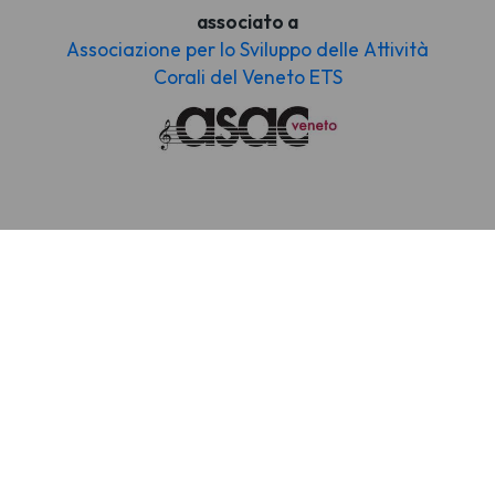
associato a
Associazione per lo Sviluppo delle Attività
Corali del Veneto ETS
Il nostro
coro