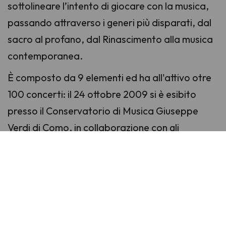
sottolineare l’intento di giocare con la musica,
passando attraverso i generi più disparati, dal
sacro al profano, dal Rinascimento alla musica
contemporanea.
È composto da 9 elementi ed ha all'attivo otre
100 concerti: il 24 ottobre 2009 si è esibito
presso il Conservatorio di Musica Giuseppe
Verdi di Como, in collaborazione con gli
strumentisti e il coro dello stesso Istituto in
occasione del concerto-esame finale del
biennio di Musica Corale e direzione di coro del
Maestro Marco Croci, che dirige il Gruppo dalla
sua fondazione.