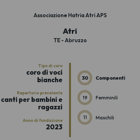
Associazione Hatria Atri APS
Atri
TE - Abruzzo
Tipo di coro
coro di voci
30
Componenti
bianche
Repertorio prevalente
19
Femminili
canti per bambini e
ragazzi
11
Maschili
Anno di fondazione
2023