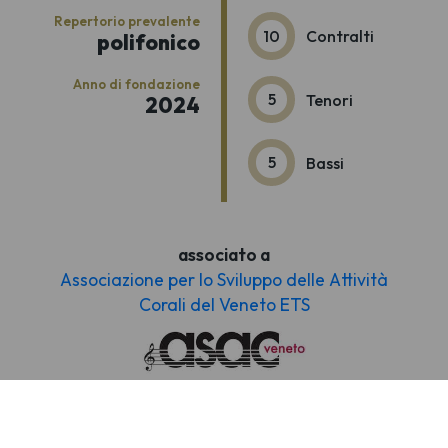
Repertorio prevalente
10
Contralti
polifonico
Anno di fondazione
5
Tenori
2024
5
Bassi
associato a
Associazione per lo Sviluppo delle Attività
Corali del Veneto ETS