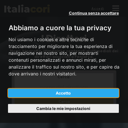
Accedi
Continua senza accettare
Abbiamo a cuore la tua privacy
I Direttori
Noi usiamo i cookies e altre tecniche di
tracciamento per migliorare la tua esperienza di
Nomi, biografie, immagini e contenuti multimediali dei
navigazione nel nostro sito, per mostrarti
direttori associati a Feniarco.
contenuti personalizzati e annunci mirati, per
analizzare il traffico sul nostro sito, e per capire da
dove arrivano i nostri visitatori.
Cerca:
*
Full
Accetto
name
lower
cont
Cambia le mie impostazioni