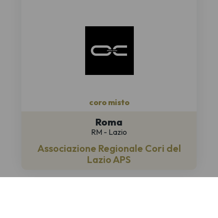
coro misto
Roma
RM - Lazio
Associazione Regionale Cori del
Lazio APS