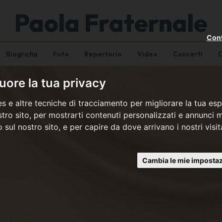
Paola Fraternale
Cont
Biografia
Foto
Repertorio
Video
Concerti
C
ore la tua privacy
s e altre tecniche di tracciamento per migliorare la tua esp
tro sito, per mostrarti contenuti personalizzati e annunci mi
co sul nostro sito, e per capire da dove arrivano i nostri visit
Cambia le mie impostaz