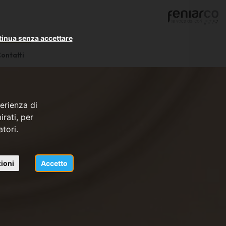
inua senza accettare
ontatti
erienza di
rati, per
atori.
ioni
Accetto