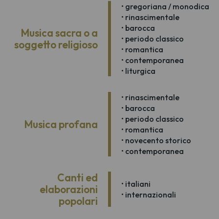
• gregoriana / monodica
• rinascimentale
• barocca
Musica sacra o a
• periodo classico
soggetto religioso
• romantica
• contemporanea
• liturgica
• rinascimentale
• barocca
• periodo classico
Musica profana
• romantica
• novecento storico
• contemporanea
Canti ed
• italiani
elaborazioni
• internazionali
popolari