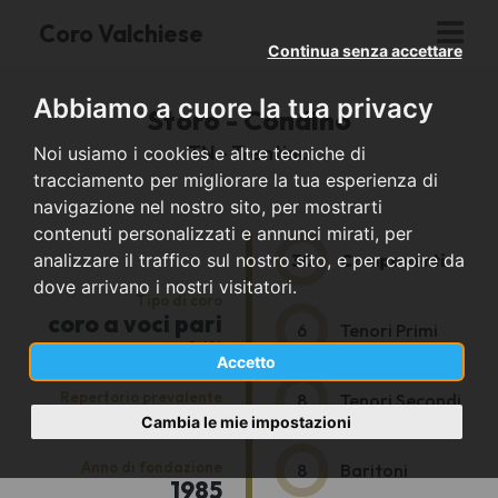
Coro Valchiese
Continua senza accettare
Abbiamo a cuore la tua privacy
Storo - Condino
TN - Trentino
Noi usiamo i cookies e altre tecniche di
tracciamento per migliorare la tua esperienza di
navigazione nel nostro sito, per mostrarti
contenuti personalizzati e annunci mirati, per
30
Componenti
analizzare il traffico sul nostro sito, e per capire da
dove arrivano i nostri visitatori.
Tipo di coro
coro a voci pari
6
Tenori Primi
maschili
Accetto
Repertorio prevalente
8
Tenori Secondi
popolare
Cambia le mie impostazioni
Anno di fondazione
8
Baritoni
1985