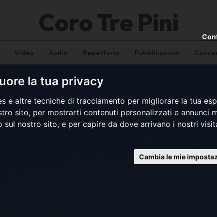
Coro Tre Pini
Cont
Video
Audio
Repertorio
Pubblicazioni
Concer
ore la tua privacy
s e altre tecniche di tracciamento per migliorare la tua esp
tro sito, per mostrarti contenuti personalizzati e annunci mi
co sul nostro sito, e per capire da dove arrivano i nostri visit
Cambia le mie impostaz