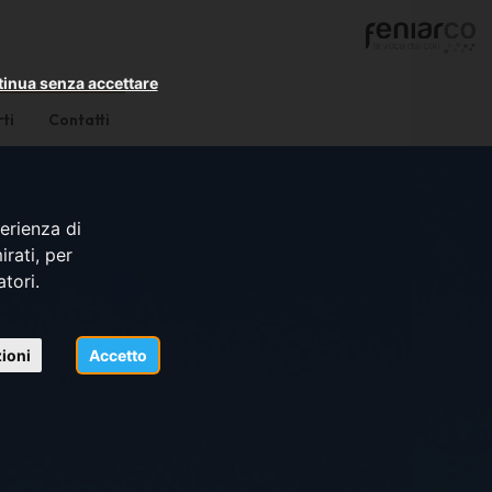
inua senza accettare
ti
Contatti
erienza di
rati, per
atori.
ioni
Accetto