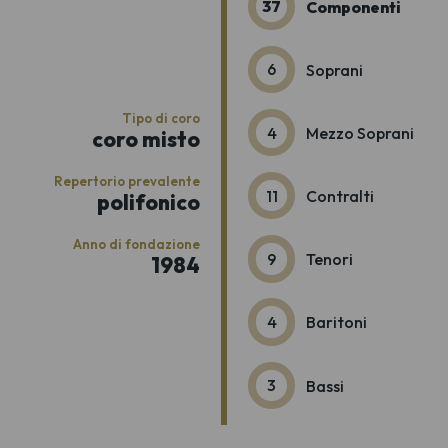
37
Componenti
6
Soprani
Tipo di coro
4
Mezzo Soprani
coro misto
Repertorio prevalente
11
Contralti
polifonico
Anno di fondazione
9
Tenori
1984
4
Baritoni
3
Bassi