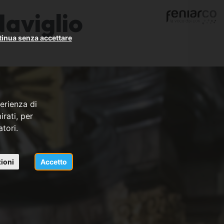
Naviglio
inua senza accettare
erienza di
rati, per
atori.
ioni
Accetto