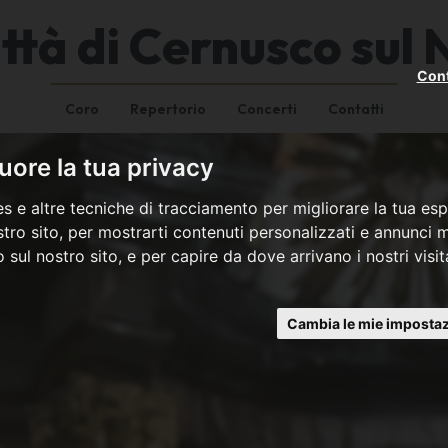
ttà di Cernusco sul 
Cont
Coro
Repertorio
Concerti
Contatti
ore la tua privacy
s e altre tecniche di tracciamento per migliorare la tua esp
tro sito, per mostrarti contenuti personalizzati e annunci mi
co sul nostro sito, e per capire da dove arrivano i nostri visit
Cambia le mie impostaz