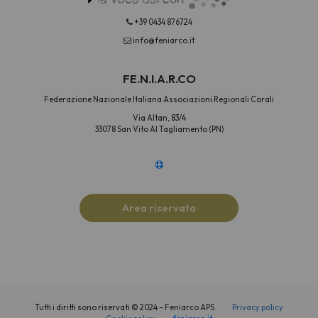
+39 0434 876724
info@feniarco.it
FE.N.I.A.R.CO
Federazione Nazionale Italiana Associazioni Regionali Corali
Via Altan, 83/4
33078 San Vito Al Tagliamento (PN)
Area riservata
Tutti i diritti sono riservati © 2024 – Feniarco APS
Privacy policy