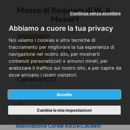
Messa di Requiem di W. A.
Continua senza accettare
Mozart
Abbiamo a cuore la tua privacy
sabato
Noi usiamo i cookies e altre tecniche di
25
tracciamento per migliorare la tua esperienza di
navigazione nel nostro sito, per mostrarti
giugno
2011
contenuti personalizzati e annunci mirati, per
analizzare il traffico sul nostro sito, e per capire da
dove arrivano i nostri visitatori.
Catania (CT)
Basilica Cattedrale Sant'Agata Vergine e
Accetto
Martire
21
Cambia le mie impostazioni
Organizzato da
Associazione Corale Ad Dei Laudem