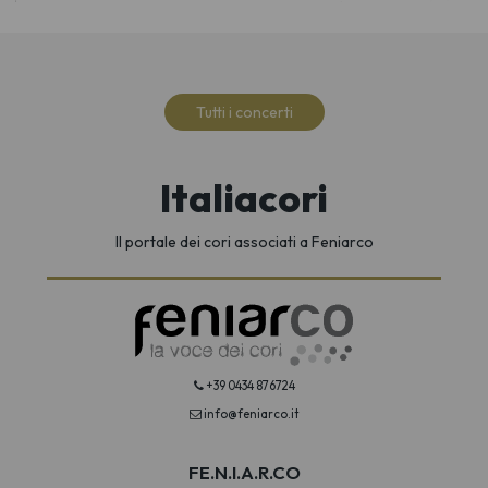
Tutti i concerti
Italiacori
Il portale dei cori associati a Feniarco
+39 0434 876724
info@feniarco.it
FE.N.I.A.R.CO