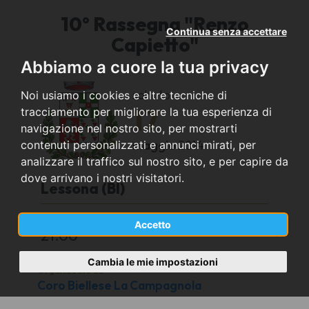
10° Rassegna "Renzo
Continua senza accettare
Capietto"
Abbiamo a cuore la tua privacy
sabato
Noi usiamo i cookies e altre tecniche di
17
tracciamento per migliorare la tua esperienza di
navigazione nel nostro sito, per mostrarti
maggio
2014
contenuti personalizzati e annunci mirati, per
analizzare il traffico sul nostro sito, e per capire da
dove arrivano i nostri visitatori.
Lessona (BI)
Chiesa Parrocchiale di San Lorenzo
Accetto
21.00
Cambia le mie impostazioni
Organizzato da
Coro Biellese La Campagnola