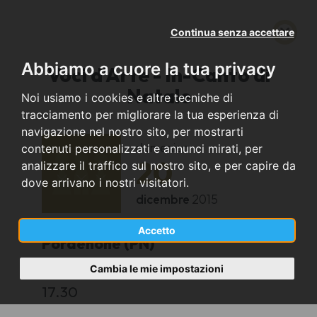
Continua senza accettare
Abbiamo a cuore la tua privacy
Voci d'Arte - In-Canto di
Natale
Noi usiamo i cookies e altre tecniche di
tracciamento per migliorare la tua esperienza di
navigazione nel nostro sito, per mostrarti
domenica
contenuti personalizzati e annunci mirati, per
20
analizzare il traffico sul nostro sito, e per capire da
dove arrivano i nostri visitatori.
dicembre
2015
Accetto
Pordenone (PN)
Cambia le mie impostazioni
Chiesa del Cristo
17.30