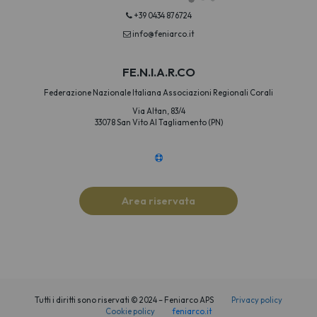
+39 0434 876724
info@feniarco.it
FE.N.I.A.R.CO
Federazione Nazionale Italiana Associazioni Regionali Corali
Via Altan, 83/4
33078 San Vito Al Tagliamento (PN)
Area riservata
Tutti i diritti sono riservati © 2024 – Feniarco APS
Privacy policy
Cookie policy
feniarco.it