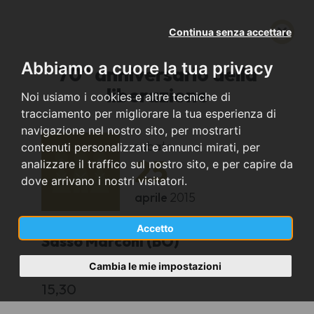
Continua senza accettare
Abbiamo a cuore la tua privacy
70^ anniversario della
liberazione
Noi usiamo i cookies e altre tecniche di
tracciamento per migliorare la tua esperienza di
navigazione nel nostro sito, per mostrarti
sabato
contenuti personalizzati e annunci mirati, per
25
analizzare il traffico sul nostro sito, e per capire da
dove arrivano i nostri visitatori.
aprile
2015
Accetto
Sasso Marconi (BO)
Cambia le mie impostazioni
SASSO MARCONI
15,30