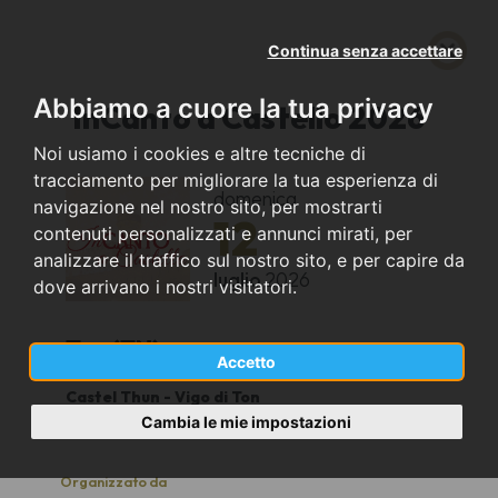
Continua senza accettare
Abbiamo a cuore la tua privacy
InCanto a Castello 2026
Noi usiamo i cookies e altre tecniche di
tracciamento per migliorare la tua esperienza di
domenica
navigazione nel nostro sito, per mostrarti
12
contenuti personalizzati e annunci mirati, per
analizzare il traffico sul nostro sito, e per capire da
luglio
2026
dove arrivano i nostri visitatori.
Ton (TN)
Accetto
Castel Thun - Vigo di Ton
17.00
Cambia le mie impostazioni
Organizzato da