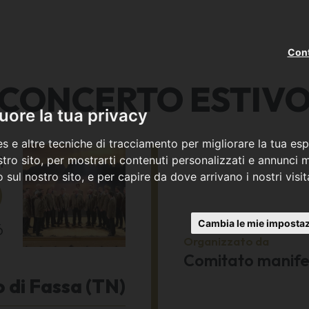
Cont
CONCERTO ESTIV
ore la tua privacy
s e altre tecniche di tracciamento per migliorare la tua esp
ì
tro sito, per mostrarti contenuti personalizzati e annunci mi
co sul nostro sito, e per capire da dove arrivano i nostri visit
0
Cambia le mie impostaz
6
Organizzato da
Comitato manife
 di Fassa (TN)