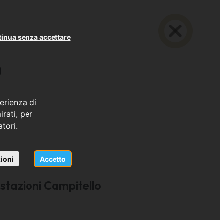
inua senza accettare
O
erienza di
rati, per
atori.
ioni
Accetto
stazioni Campitello