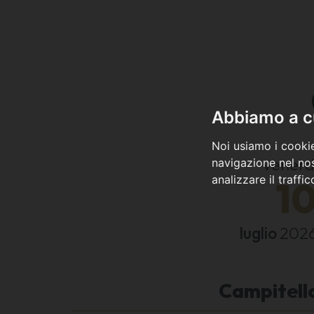
Abbiamo a cu
Noi usiamo i cookie
venerd
navigazione nel nos
analizzare il traffi
1
luglio
202
Campitello