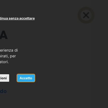
inua senza accettare
CA
erienza di
rati, per
atori.
ioni
Accetto
ndo