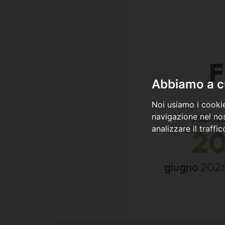
F
Abbiamo a cu
Noi usiamo i cookie
sabat
navigazione nel nos
analizzare il traffi
2
giugno
202