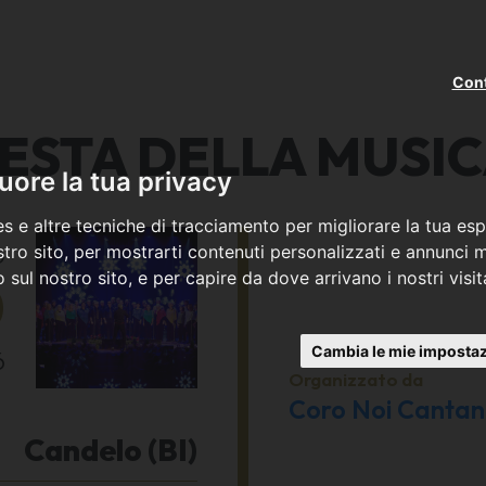
Cont
ESTA DELLA MUSI
ore la tua privacy
s e altre tecniche di tracciamento per migliorare la tua esp
o
tro sito, per mostrarti contenuti personalizzati e annunci mi
co sul nostro sito, e per capire da dove arrivano i nostri visit
0
Cambia le mie impostaz
6
Organizzato da
Coro Noi Canta
Candelo (BI)