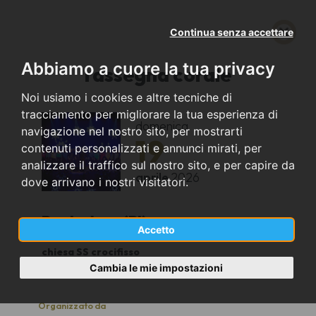
Continua senza accettare
Abbiamo a cuore la tua privacy
rassegna corale
Noi usiamo i cookies e altre tecniche di
tracciamento per migliorare la tua esperienza di
domenica
navigazione nel nostro sito, per mostrarti
19
contenuti personalizzati e annunci mirati, per
analizzare il traffico sul nostro sito, e per capire da
aprile
2026
dove arrivano i nostri visitatori.
Pontedera (PI)
Accetto
chiesa SS crocifisso
16.00
Cambia le mie impostazioni
Organizzato da