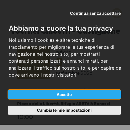
Continua senza accettare
Abbiamo a cuore la tua privacy
Voci nei Chiostri - Castiglione
Noi usiamo i cookies e altre tecniche di
tracciamento per migliorare la tua esperienza di
sabato
navigazione nel nostro sito, per mostrarti
5
contenuti personalizzati e annunci mirati, per
analizzare il traffico sul nostro sito, e per capire da
settembre
2026
dove arrivano i nostri visitatori.
Castiglione dei Pepoli (BO)
Accetto
Piazza della Libertà, Rifugio ABETAIA Ranuzzi
Segni - Via dell’Abetaia SNC
Cambia le mie impostazioni
10:00