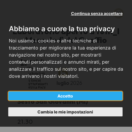
Continua senza accettare
Abbiamo a cuore la tua privacy
Laboratorio aperto a tutti_I
Mercoledì del Graffio
Noi usiamo i cookies e altre tecniche di
tracciamento per migliorare la tua esperienza di
navigazione nel nostro sito, per mostrarti
mercoledì
contenuti personalizzati e annunci mirati, per
15
analizzare il traffico sul nostro sito, e per capire da
dove arrivano i nostri visitatori.
luglio
2026
Accetto
Sesto San Giovanni (MI)
Cambia le mie impostazioni
Via General Cantore 145
21.30