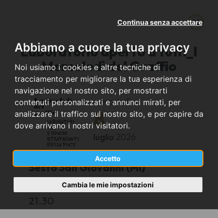
Continua senza accettare
Abbiamo a cuore la tua privacy
Laboratorio aperto a tutti_I
Mercoledì del Graffio
Noi usiamo i cookies e altre tecniche di
tracciamento per migliorare la tua esperienza di
navigazione nel nostro sito, per mostrarti
mercoledì
contenuti personalizzati e annunci mirati, per
8
analizzare il traffico sul nostro sito, e per capire da
dove arrivano i nostri visitatori.
luglio
2026
Accetto
Sesto San Giovanni (MI)
Cambia le mie impostazioni
Via General Cantore 145
21.30