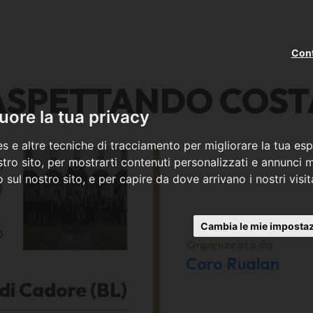
Cont
ASPETTANDO COST
ore la tua privacy
s e altre tecniche di tracciamento per migliorare la tua esp
ì
tro sito, per mostrarti contenuti personalizzati e annunci mi
co sul nostro sito, e per capire da dove arrivano i nostri visit
7
Cambia le mie impostaz
6
Organizzato da
Coro Rualan
 di Cadore (BL)