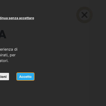
inua senza accettare
A
erienza di
rati, per
atori.
ioni
Accetto