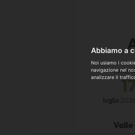
Abbiamo a cu
Noi usiamo i cookie
venerd
navigazione nel nos
analizzare il traffi
1
luglio
202
Valle