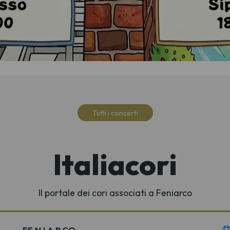
Tutti i concerti
Italiacori
Il portale dei cori associati a Feniarco
FE.N.I.A.R.CO