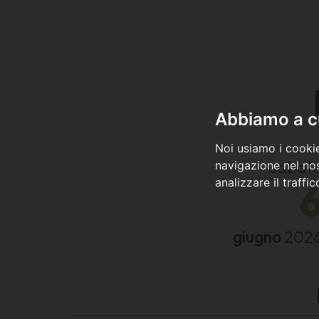
Abbiamo a cu
Noi usiamo i cookie
sabat
navigazione nel nos
analizzare il traffi
giugno
202