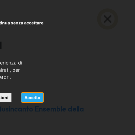
inua senza accettare
à
erienza di
rati, per
atori.
ioni
Accetto
Musincanto Ensemble della