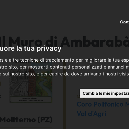
Cont
Il Muro di Ambarab
ore la tua privacy
s e altre tecniche di tracciamento per migliorare la tua esp
o
tro sito, per mostrarti contenuti personalizzati e annunci mi
co sul nostro sito, e per capire da dove arrivano i nostri visit
6
Cambia le mie impostaz
6
Organizzato da
Coro Polifonico 
Val d'Agri
Moliterno (PZ)