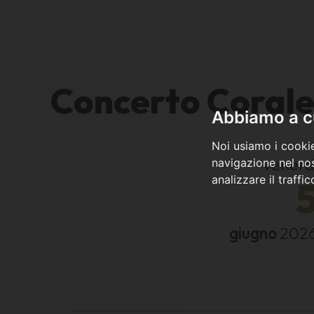
Concerto Corale
Abbiamo a cu
Noi usiamo i cookie
venerd
navigazione nel nos
analizzare il traffi
giugno
202