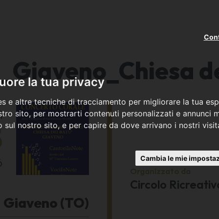
Cont
_Giaveno_Chiesa d
ore la tua privacy
s e altre tecniche di tracciamento per migliorare la tua esp
ì
tro sito, per mostrarti contenuti personalizzati e annunci mi
co sul nostro sito, e per capire da dove arrivano i nostri visit
5
Cambia le mie impostaz
6
Organizzato da
Circolo Ricreativ
Giaveno (TO)