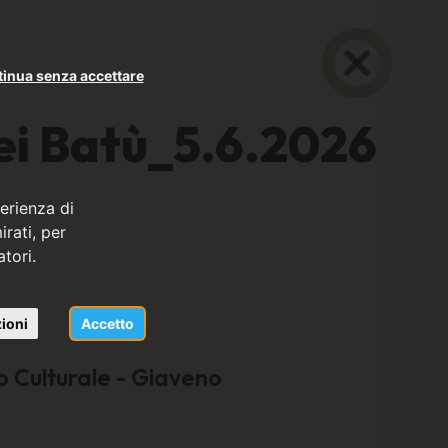
inua senza accettare
ei Batù_5.6.2026
erienza di
rati, per
atori.
ioni
Accetto
o Culturale - Giaveno