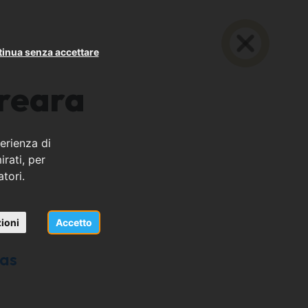
inua senza accettare
reara
erienza di
rati, per
atori.
ioni
Accetto
Bas