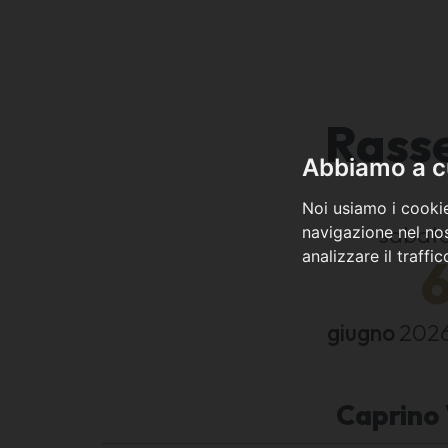
Rass
Abbiamo a cu
Noi usiamo i cookie
sabat
navigazione nel nos
analizzare il traffi
giugno
202
Caprino 