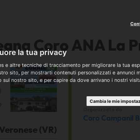
Cont
egna Coro ANA La P
ore la tua privacy
s e altre tecniche di tracciamento per migliorare la tua esp
o
tro sito, per mostrarti contenuti personalizzati e annunci mi
co sul nostro sito, e per capire da dove arrivano i nostri visit
6
Cambia le mie impostaz
6
Organizzato da
Coro Campanil 
Veronese (VR)