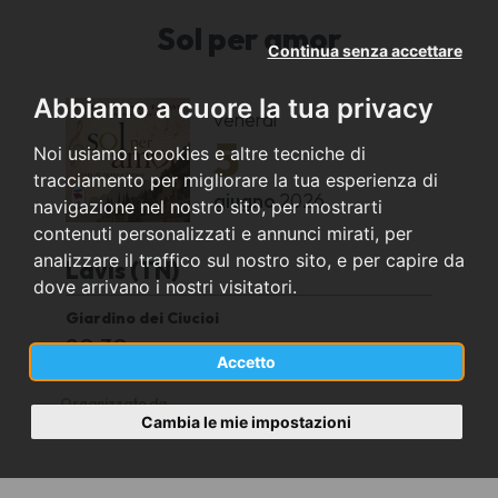
Sol per amor
Continua senza accettare
Abbiamo a cuore la tua privacy
venerdì
5
Noi usiamo i cookies e altre tecniche di
tracciamento per migliorare la tua esperienza di
giugno
2026
navigazione nel nostro sito, per mostrarti
contenuti personalizzati e annunci mirati, per
analizzare il traffico sul nostro sito, e per capire da
Lavis (TN)
dove arrivano i nostri visitatori.
Giardino dei Ciucioi
20:30
Accetto
Organizzato da
Cambia le mie impostazioni
Corale Polifonica di Lavis