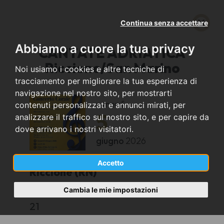
Continua senza accettare
Abbiamo a cuore la tua privacy
CANTATE ADRIATICA
Riccione/San Marino
Noi usiamo i cookies e altre tecniche di
tracciamento per migliorare la tua esperienza di
navigazione nel nostro sito, per mostrarti
venerdì
contenuti personalizzati e annunci mirati, per
5
analizzare il traffico sul nostro sito, e per capire da
dove arrivano i nostri visitatori.
giugno
2026
Accetto
Riccione (RN)
Cambia le mie impostazioni
Chiesa MATER ADMIRABILIS
21