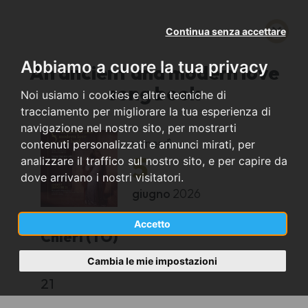
Continua senza accettare
Abbiamo a cuore la tua privacy
An ancient and modern love
song book
Noi usiamo i cookies e altre tecniche di
tracciamento per migliorare la tua esperienza di
navigazione nel nostro sito, per mostrarti
venerdì
contenuti personalizzati e annunci mirati, per
5
analizzare il traffico sul nostro sito, e per capire da
dove arrivano i nostri visitatori.
giugno
2026
Accetto
Chieri (TO)
Cambia le mie impostazioni
Chiesa di San Filippo Neri
21