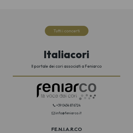
Tutti i concerti
Italiacori
Il portale dei cori associati a Feniarco
+39 0434 876724
info@feniarco.it
FE.N.I.A.R.CO