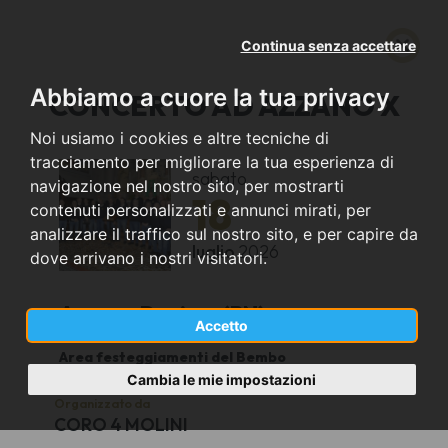
Continua senza accettare
Abbiamo a cuore la tua privacy
CONCERTO AD AZZANO X
Noi usiamo i cookies e altre tecniche di
tracciamento per migliorare la tua esperienza di
sabato
navigazione nel nostro sito, per mostrarti
18
contenuti personalizzati e annunci mirati, per
analizzare il traffico sul nostro sito, e per capire da
luglio
2026
dove arrivano i nostri visitatori.
Azzano Decimo (PN)
Accetto
Area festeggiamenti del Bembo
Cambia le mie impostazioni
Organizzato da
CORO 4 MOLINI