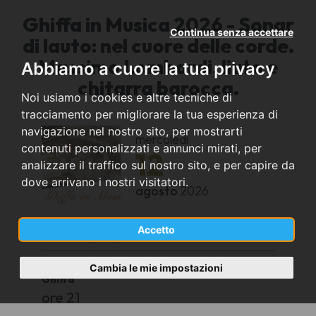
Ghiffa in Musica 2026 - Sonar
Continua senza accettare
di lauto: nel cuore delle corde.
Massimo Lombardi, liuto e
Abbiamo a cuore la tua privacy
chitarra barocca.
Noi usiamo i cookies e altre tecniche di
tracciamento per migliorare la tua esperienza di
navigazione nel nostro sito, per mostrarti
mercoledì
contenuti personalizzati e annunci mirati, per
12
analizzare il traffico sul nostro sito, e per capire da
dove arrivano i nostri visitatori.
agosto
2026
Accetto
Ghiffa (VB)
Chiesa di Santa Maria Assunta, Susello –
Cambia le mie impostazioni
Ghiffa
ore 21