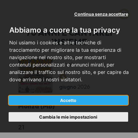
Continua senza accettare
Abbiamo a cuore la tua privacy
70 ANNI E CANTARLI
INSIEME
Noi usiamo i cookies e altre tecniche di
tracciamento per migliorare la tua esperienza di
navigazione nel nostro sito, per mostrarti
sabato
contenuti personalizzati e annunci mirati, per
6
analizzare il traffico sul nostro sito, e per capire da
dove arrivano i nostri visitatori.
giugno
2026
Accetto
Monza (MB)
Cambia le mie impostazioni
Chiesa della Sacra Famiglia
21