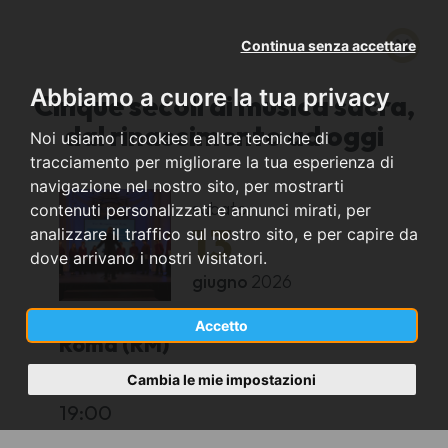
Continua senza accettare
Abbiamo a cuore la tua privacy
Cinque secoli di musica sacra,
dal rinascimento ad oggi
Noi usiamo i cookies e altre tecniche di
tracciamento per migliorare la tua esperienza di
navigazione nel nostro sito, per mostrarti
sabato
contenuti personalizzati e annunci mirati, per
13
analizzare il traffico sul nostro sito, e per capire da
dove arrivano i nostri visitatori.
giugno
2026
Accetto
Roma (RM)
Cambia le mie impostazioni
Aula magna Lante della Rovere
19:00