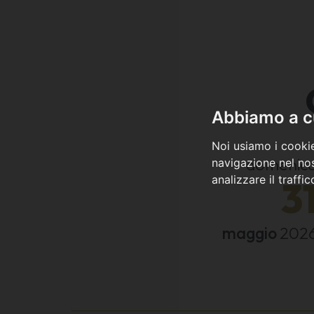
Abbiamo a cu
Noi usiamo i cookie
domenic
navigazione nel nos
analizzare il traffi
3
maggio
202