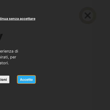
inua senza accettare
y
erienza di
rati, per
atori.
ioni
Accetto