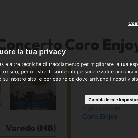
Cont
Concerto Coro Enjo
ore la tua privacy
s e altre tecniche di tracciamento per migliorare la tua esp
a
tro sito, per mostrarti contenuti personalizzati e annunci mi
co sul nostro sito, e per capire da dove arrivano i nostri visit
1
Cambia le mie impostaz
6
Organizzato da
Coro Enjoy
Varedo (MB)