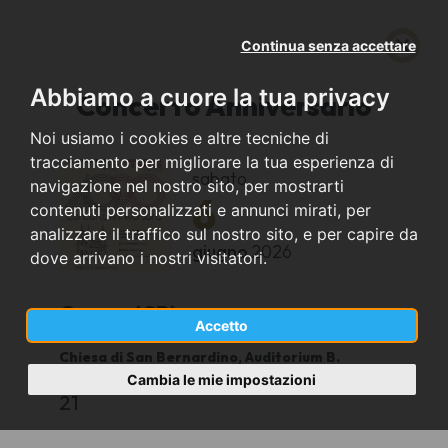
Continua senza accettare
Abbiamo a cuore la tua privacy
Concerto Anniversario
Noi usiamo i cookies e altre tecniche di
tracciamento per migliorare la tua esperienza di
sabato
navigazione nel nostro sito, per mostrarti
6
contenuti personalizzati e annunci mirati, per
analizzare il traffico sul nostro sito, e per capire da
giugno
2026
dove arrivano i nostri visitatori.
Crema (CR)
Accetto
Chiesa di San Bernardino, Auditorium B.
Manenti
Cambia le mie impostazioni
21