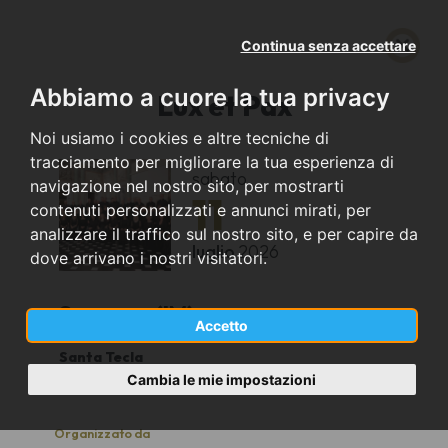
Continua senza accettare
Abbiamo a cuore la tua privacy
Lux et Pax
Noi usiamo i cookies e altre tecniche di
tracciamento per migliorare la tua esperienza di
sabato
navigazione nel nostro sito, per mostrarti
11
contenuti personalizzati e annunci mirati, per
analizzare il traffico sul nostro sito, e per capire da
luglio
2026
dove arrivano i nostri visitatori.
Sanremo (IM)
Accetto
Santa Tecla
21.00
Cambia le mie impostazioni
Organizzato da