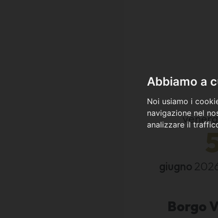
Abbiamo a cu
Noi usiamo i cookie
navigazione nel nos
venerd
analizzare il traffi
giugno
202
Borgo V