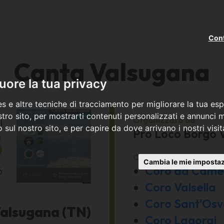
Cont
Canta Valsugana
ore la tua privacy
s e altre tecniche di tracciamento per migliorare la tua esp
tro sito, per mostrarti contenuti personalizzati e annunci mi
Organizzato da
ì
co sul nostro sito, e per capire da dove arrivano i nostri visit
Pro Loco Borgo 
5
Con la partecipazione 
Cambia le mie impostaz
Coro da Camer
6
Coro Valsella
Coro Sant'Osv
alsugana (TN)
Coro Lagorai