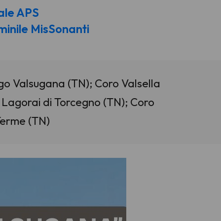
ale APS
inile MisSonanti
go Valsugana (TN); Coro Valsella
Lagorai di Torcegno (TN); Coro
Terme (TN)