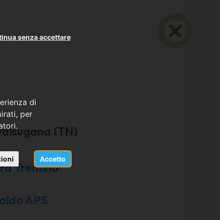
inua senza accettare
erienza di
rati, per
atori.
Valsugana (TN)
di
ioni
Accetto
a Trentino
aldo APS