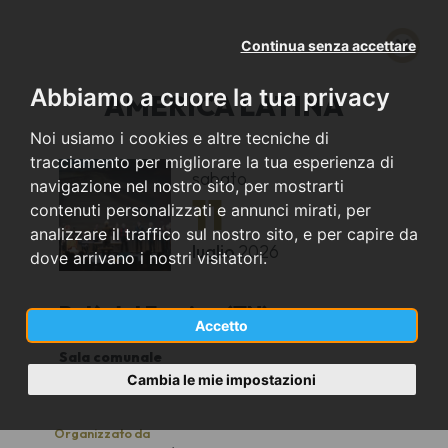
Continua senza accettare
Abbiamo a cuore la tua privacy
AMERICA LATINA
Noi usiamo i cookies e altre tecniche di
tracciamento per migliorare la tua esperienza di
sabato
navigazione nel nostro sito, per mostrarti
11
contenuti personalizzati e annunci mirati, per
analizzare il traffico sul nostro sito, e per capire da
luglio
2026
dove arrivano i nostri visitatori.
Palù del Fersina (TN)
Accetto
Sala comunale
20:30
Cambia le mie impostazioni
Organizzato da