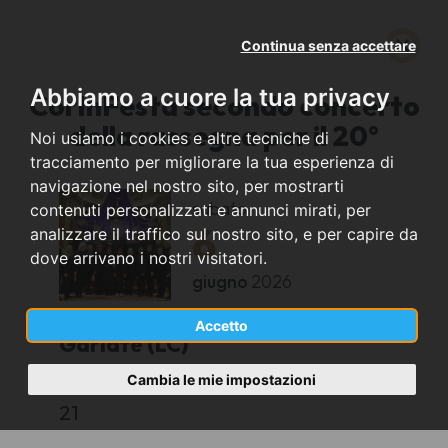
Continua senza accettare
Abbiamo a cuore la tua privacy
CorInFesta secondo concerto
della rassegna per il 20°
Noi usiamo i cookies e altre tecniche di
tracciamento per migliorare la tua esperienza di
navigazione nel nostro sito, per mostrarti
sabato
contenuti personalizzati e annunci mirati, per
6
analizzare il traffico sul nostro sito, e per capire da
dove arrivano i nostri visitatori.
giugno
2026
Accetto
Garlate (LC)
Cambia le mie impostazioni
Chiesa parrocchiale s.Stefano
21