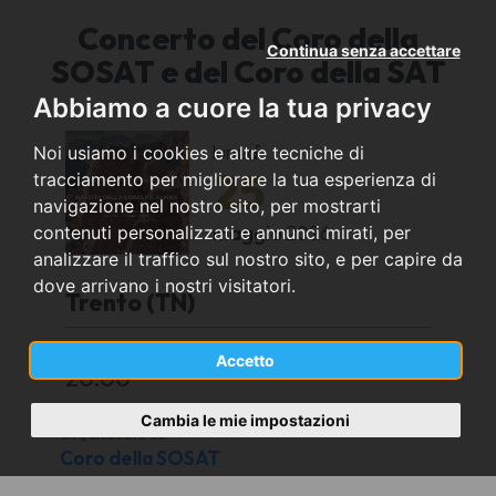
Concerto del Coro della
Continua senza accettare
SOSAT e del Coro della SAT
Abbiamo a cuore la tua privacy
lunedì
Noi usiamo i cookies e altre tecniche di
25
tracciamento per migliorare la tua esperienza di
navigazione nel nostro sito, per mostrarti
maggio
2026
contenuti personalizzati e annunci mirati, per
analizzare il traffico sul nostro sito, e per capire da
dove arrivano i nostri visitatori.
Trento (TN)
Auditorium Santa Chiara
Accetto
20.00
Cambia le mie impostazioni
Organizzato da
Coro della SOSAT