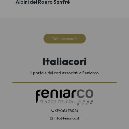
Alpini del Roero Sanfrè
Tutti i concerti
Italiacori
Il portale dei cori associati a Feniarco
+39 0434 876724
info@feniarco.it