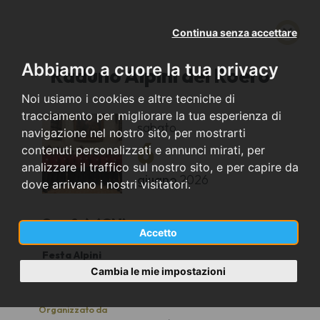
Continua senza accettare
Abbiamo a cuore la tua privacy
Raduno Alpini del Roero
Noi usiamo i cookies e altre tecniche di
tracciamento per migliorare la tua esperienza di
sabato
navigazione nel nostro sito, per mostrarti
6
contenuti personalizzati e annunci mirati, per
analizzare il traffico sul nostro sito, e per capire da
giugno
2026
dove arrivano i nostri visitatori.
Sanfrè (CN)
Accetto
Festa Alpini
21
Cambia le mie impostazioni
Organizzato da