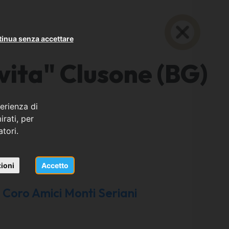
inua senza accettare
 vita" Clusone (BG)
erienza di
rati, per
atori.
ioni
Accetto
Coro Amici Monti Seriani