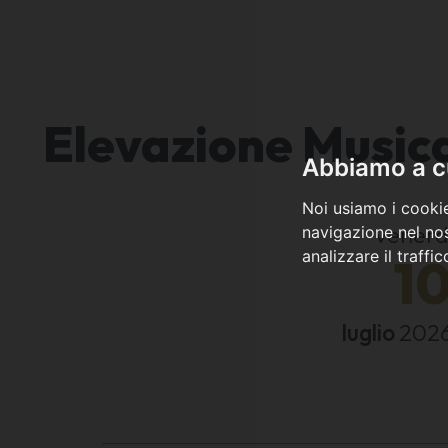
Elevazione Musical
Abbiamo a cu
Noi usiamo i cookie
venerd
navigazione nel nos
analizzare il traffi
1
luglio
202