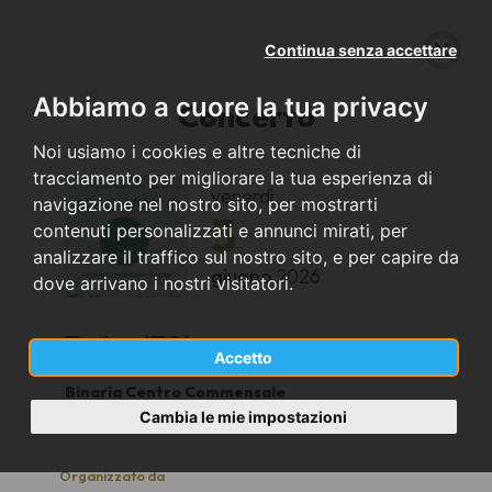
Continua senza accettare
Abbiamo a cuore la tua privacy
Concerto
Noi usiamo i cookies e altre tecniche di
tracciamento per migliorare la tua esperienza di
venerdì
navigazione nel nostro sito, per mostrarti
5
contenuti personalizzati e annunci mirati, per
analizzare il traffico sul nostro sito, e per capire da
giugno
2026
dove arrivano i nostri visitatori.
Torino (TO)
Accetto
Binaria Centro Commensale
20:30
Cambia le mie impostazioni
Organizzato da