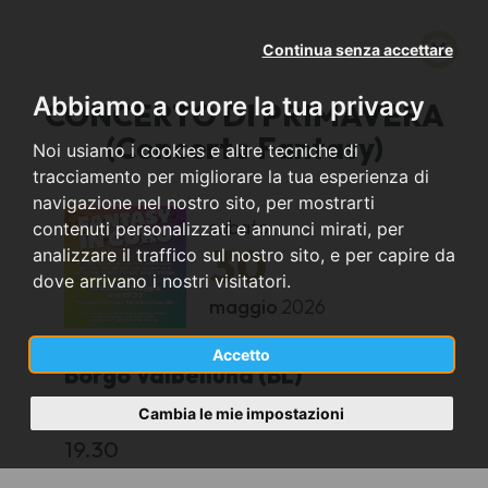
Continua senza accettare
Abbiamo a cuore la tua privacy
CONCERTO DI PRIMAVERA
(Concerto Fantasy)
Noi usiamo i cookies e altre tecniche di
tracciamento per migliorare la tua esperienza di
navigazione nel nostro sito, per mostrarti
sabato
contenuti personalizzati e annunci mirati, per
30
analizzare il traffico sul nostro sito, e per capire da
dove arrivano i nostri visitatori.
maggio
2026
Accetto
Borgo Valbelluna (BL)
Cambia le mie impostazioni
Trichiana (Parco Lotto)
19.30