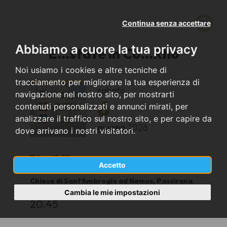
Continua senza accettare
Abbiamo a cuore la tua privacy
E...state in Co...Rho
Noi usiamo i cookies e altre tecniche di
tracciamento per migliorare la tua esperienza di
sabato
navigazione nel nostro sito, per mostrarti
6
contenuti personalizzati e annunci mirati, per
analizzare il traffico sul nostro sito, e per capire da
giugno
2026
dove arrivano i nostri visitatori.
Rho (MI)
Accetto
Chiesa di Sant'Ambrogio ad Nemus, Passirana
di Rho
Cambia le mie impostazioni
20.45