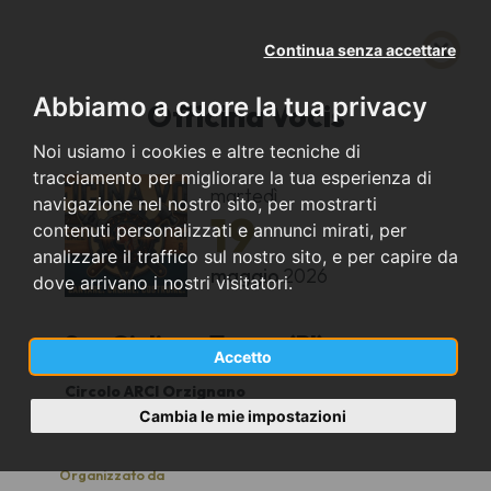
Continua senza accettare
Abbiamo a cuore la tua privacy
Officina Vocis
Noi usiamo i cookies e altre tecniche di
tracciamento per migliorare la tua esperienza di
martedì
navigazione nel nostro sito, per mostrarti
19
contenuti personalizzati e annunci mirati, per
analizzare il traffico sul nostro sito, e per capire da
maggio
2026
dove arrivano i nostri visitatori.
San Giuliano Terme (PI)
Accetto
Circolo ARCI Orzignano
15:00
Cambia le mie impostazioni
Organizzato da